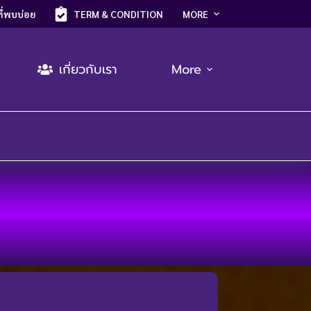
ี่พบบ่อย
TERM & CONDITION
MORE
เกี่ยวกับเรา
More