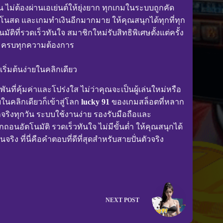
 ไม่ต้องผ่านเอเย่นต์ให้ยุ่งยาก ทุกเกมในระบบถูกคัด
ิโนสด และเกมทำเงินอีกมากมาย ให้คุณสนุกได้ทุกที่ทุก
ิที่รวดเร็วทันใจ สมาชิกใหม่รับสิทธิพิเศษตั้งแต่ครั้ง
วจบ ครบทุกความต้องการ
เริ่มต้นง่ายในคลิกเดียว
ที่คุ้มค่าและโปร่งใส ไม่ว่าคุณจะเป็นผู้เล่นใหม่หรือ
ยในคลิกเดียวก็เข้าสู่โลก
lucky 91
ของเกมสล็อตที่หลาก
ริงทุกวัน ระบบใช้งานง่าย รองรับมือถือและ
อนอัตโนมัติ รวดเร็วทันใจ ไม่มีขั้นต่ำ ให้คุณสนุกได้
ริง ที่นี่คือคำตอบที่ดีที่สุดสำหรับสายปั่นตัวจริง
NEXT
POST