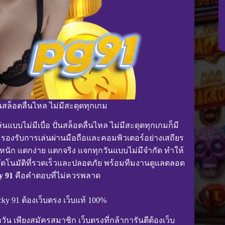
นสล็อตลื่นไหล ไม่มีสะดุดทุกเกม
บไม่มีเบื่อ ปั่นสล็อตลื่นไหล ไม่มีสะดุดทุกเกมก็มี
 รองรับการเล่นผ่านมือถือและคอมพิวเตอร์อย่างเสถียร
สหนัก แตกง่าย แตกจริง แจกทุกวันแบบไม่มีจำกัด ทำให้
ัตโนมัติที่รวดเร็วและปลอดภัย พร้อมทีมงานดูแลตลอด
y 91
คือคำตอบที่ไม่ควรพลาด
cky 91 ต้องเว็บตรง เว็บแท้ 100%
กวัน เพียงสมัครสมาชิก เว็บตรงที่กล้าการันตีต้องเว็บ